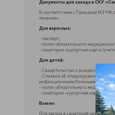
Документы для заезда в СКУ «С
В соответствии с Приказом МЗ РФ 
лечения».
Для взрослых:
- паспорт;
- полис обязательного медицинског
- санаторно-курортная карта (учет
Для детей:
- Свидетельство о рождении (до 14 
- Справка об эпидокружении, котора
инфекционными больными в течение 
- полис обязательного медицинског
- санаторно-курортная карта (учетн
Важно:
Для заезда в санаторий необходим