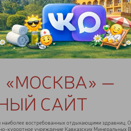
рортной карты в санатории за дополнительную плат
1-2 дня) лечебные процедуры отпускаться не будут.
 «МОСКВА» —
НЫЙ САЙТ
и наиболее востребованных отдыхающими здравниц. От
рно-курортное учреждение Кавказских Минеральных 