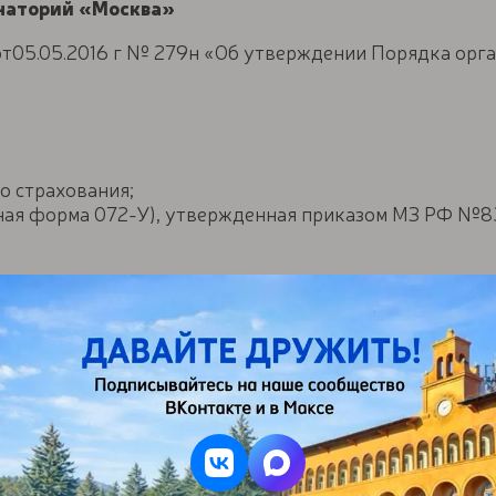
анаторий «Москва»
от05.05.2016 г № 279н «Об утверждении Порядка орг
о страхования;
ная форма 072-У), утвержденная приказом МЗ РФ №834
лет);
я выдается в поликлинике по месту жительства, о том
14 дней, срок действия справки 72 часа с момента вы
о страхования;
ая форма 076-У, для детей) (срок действия 2 месяца).
о заранее проконсультироваться с врачом и оформить