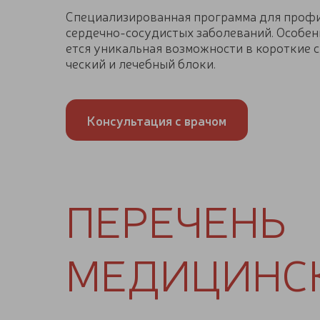
Спе­ци­а­ли­зи­ро­ван­ная про­грам­ма для про­фи
сердечно-​сосудистых за­бо­ле­ва­ний. Осо­бен
ет­ся уни­каль­ная воз­мож­но­сти в ко­рот­кие 
че­ский и ле­чеб­ный блоки.
Консультация с врачом
ПЕРЕЧЕНЬ
МЕДИЦИНСК