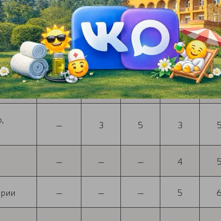
3
5
5
5
4
5
6
5
4
5
5
4
,
—
3
5
3
—
—
—
4
ории
—
—
—
5