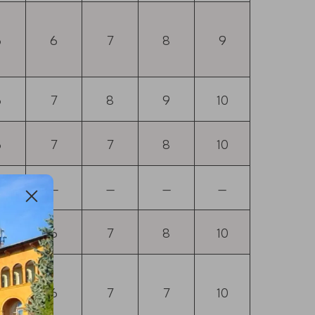
5
6
7
8
9
6
7
8
9
10
6
7
7
8
10
—
—
—
—
—
5
6
7
8
10
5
6
7
7
10