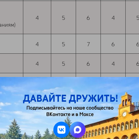
4
5
6
4
аниям)
4
5
7
6
4
5
6
4
3
5
6
—
—
—
—
4
—
—
—
4