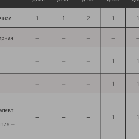
ичная
1
1
2
1
1
орная
—
—
—
—
—
—
—
1
1
—
—
—
1
1
апевт
—
—
—
1
1
апия —