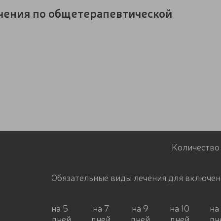
ечения по общетерапевтической
Количество
Обязательные виды лечения для включен
на 5
на 7
на 9
на 10
на 
дней
дней
дней
дней
дн