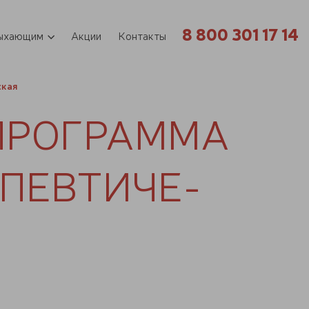
8 800 301 17 14
ыхающим
Акции
Контакты
ская
ПРО­ГРАМ­МА
­ПЕВ­ТИ­ЧЕ­