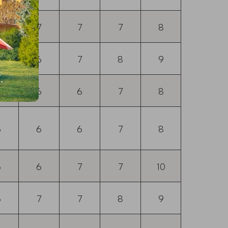
6
7
7
7
8
6
6
7
8
9
5
6
6
7
8
5
6
6
7
8
5
6
7
7
10
6
7
7
8
9