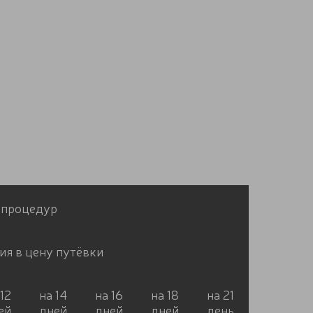
 процедур
ия в цену путёвки
12
на 14
на 16
на 18
на 21
ей
дней
дней
дней
день