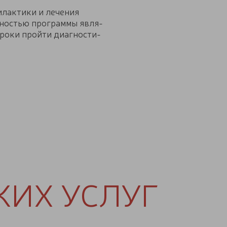
­лак­ти­ки и ле­че­ния
­но­стью про­грам­мы яв­ля­
сроки прой­ти ди­а­гно­сти­
ИХ УСЛУГ