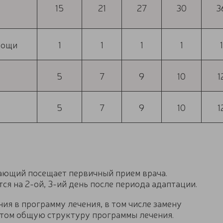
15
21
27
30
3
мощи
1
1
1
1
1
5
7
9
10
1
5
7
9
10
1
хающий посещает первичный прием врача.
ся на 2-ой, 3-ий день после периода адаптации.
ия в программу лечения, в том числе замену
этом общую структуру программы лечения.